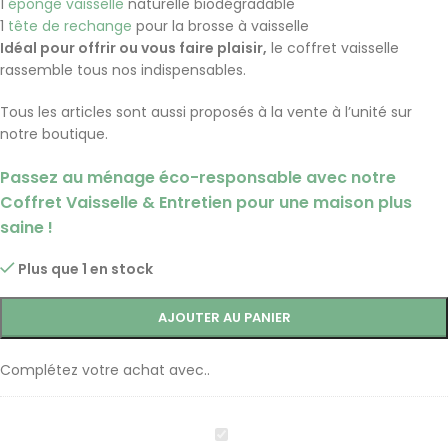
1
éponge vaisselle
naturelle biodégradable
1
tête de rechange
pour la brosse à vaisselle
Idéal pour offrir ou vous faire plaisir,
le coffret vaisselle
rassemble tous nos indispensables.
Tous les articles sont aussi proposés à la vente à l’unité sur
notre boutique.
Passez au ménage éco-responsable avec notre
Coffret Vaisselle & Entretien pour une maison plus
saine !
Plus que 1 en stock
AJOUTER AU PANIER
Complétez votre achat avec..
Coffret