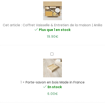
Vaisselle
&
Entretien
de
la
Cet article :
Coffret Vaisselle & Entretien de la maison | Anilia
maison
Plus que 1 en stock
|
19.90
€
Anilia
Porte-
savon
en
bois
Made
in
1
×
Porte-savon en bois Made in France
France
En stock
6.00
€