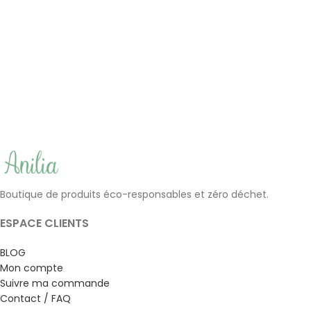
Sachet de thé réutilisable BIO
Brosse à ongles en bois
2.50
€
(2)
5.00
€
Boutique de produits éco-responsables et zéro déchet.
ESPACE CLIENTS
BLOG
Mon compte
Suivre ma commande
Contact / FAQ