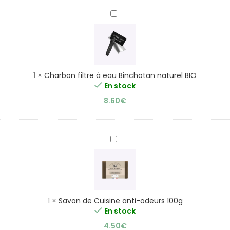
Charbon
filtre
à
eau
Binchotan
naturel
1
×
Charbon filtre à eau Binchotan naturel BIO
BIO
En stock
8.60
€
Savon
de
Cuisine
anti-
odeurs
100g
1
×
Savon de Cuisine anti-odeurs 100g
En stock
4.50
€