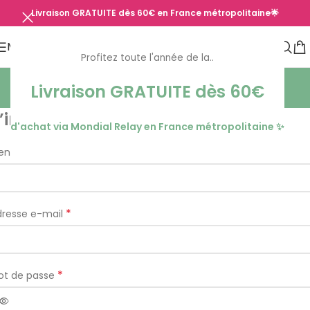
Livraison GRATUITE dès 60€ en France métropolitaine🌟
MENU
Profitez toute l'année de la..
Mon compte
Livraison GRATUITE
dès 60€
Accueil
/
Mon compte
’inscrire
d'achat via Mondial Relay en France métropolitaine ✨
*
entifiant
*
dresse e-mail
*
ot de passe