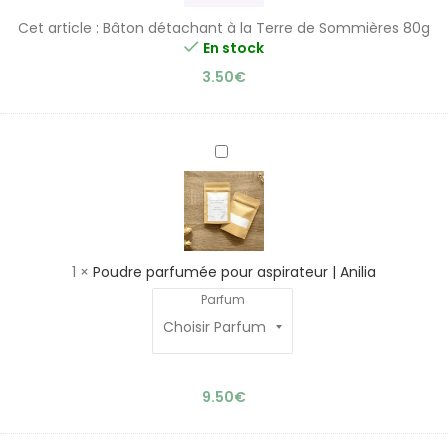
de
Cet article :
Bâton détachant à la Terre de Sommières 80g
Sommières
En stock
80g
3.50
€
Poudre
parfumée
pour
aspirateur
|
Anilia
1
×
Poudre parfumée pour aspirateur | Anilia
Parfum
9.50
€