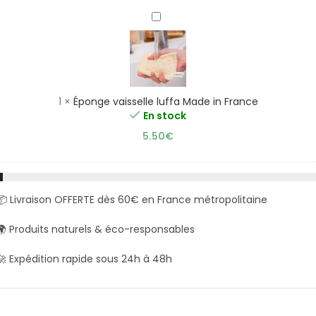
Éponge
vaisselle
luffa
Made
in
France
1
×
Éponge vaisselle luffa Made in France
En stock
5.50
€
📦 Livraison OFFERTE dès 60€ en France métropolitaine
🌍 Produits naturels & éco-responsables
🚀 Expédition rapide sous 24h à 48h