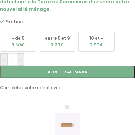
détachant à la Terre de Sommières deviendra votre
nouvel allié ménage.
En stock
- de 5
entre 5 et 9
10 et +
3.50
€
3.20
€
2.90
€
-
+
AJOUTER AU PANIER
Complétez votre achat avec..
Bâton
détachant
à
la
Terre