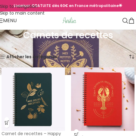
Livraison GRATUITE dès 60€ en France métropolitaine🌟
Skip to navigation
Skip to main content
MENU
Carnets de recettes
Accueil
/
Papeterie
14 résultats affichés
Afficher les catégories
Carnet de recettes – Happy