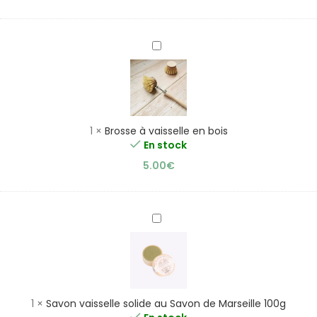
Brosse
à
vaisselle
en
bois
1
×
Brosse à vaisselle en bois
En stock
5.00
€
Savon
vaisselle
solide
au
Savon
de
1
×
Savon vaisselle solide au Savon de Marseille 100g
Marseille