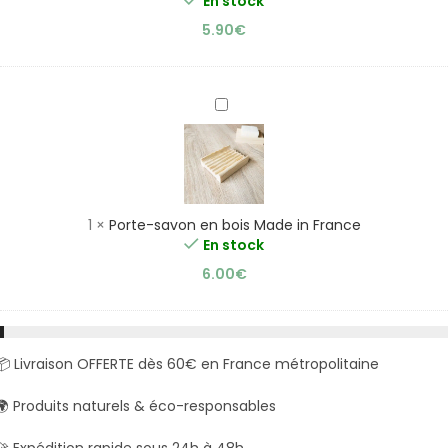
En stock
100g
5.90
€
Porte-
savon
en
bois
Made
in
1
×
Porte-savon en bois Made in France
France
En stock
6.00
€
📦 Livraison OFFERTE dès 60€ en France métropolitaine
🌍 Produits naturels & éco-responsables