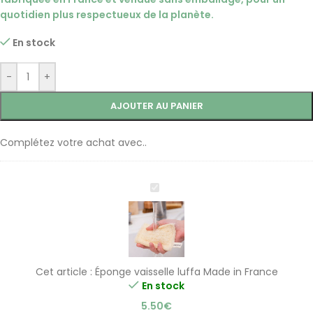
quotidien plus respectueux de la planète.
En stock
-
+
AJOUTER AU PANIER
Complétez votre achat avec..
Éponge
vaisselle
luffa
Made
in
France
Cet article :
Éponge vaisselle luffa Made in France
En stock
5.50
€