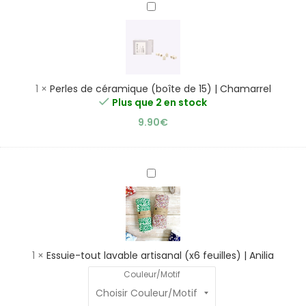
Perles
de
céramique
(boîte
de
15)
1
×
Perles de céramique (boîte de 15) | Chamarrel
|
Plus que 2 en stock
Chamarrel
9.90
€
Essuie-
tout
lavable
artisanal
(x6
feuilles)
1
×
Essuie-tout lavable artisanal (x6 feuilles) | Anilia
|
Couleur/Motif
Anilia