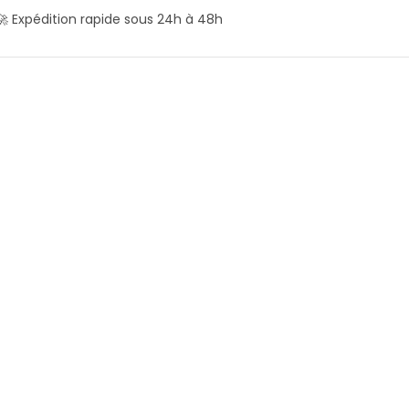
🚀 Expédition rapide sous 24h à 48h
Prix dégressif
🏷️
Sachet de thé réutilisable BIO
Éponge lavable en bambou
double face
2.50
€
5.00
€