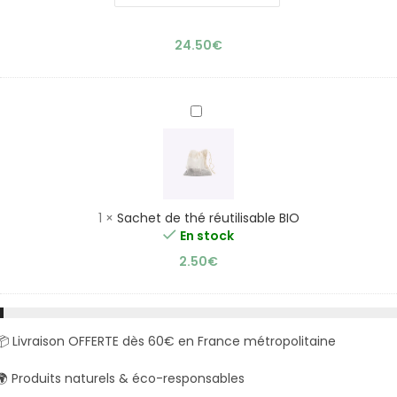
24.50
€
Sachet
de
thé
réutilisable
BIO
1
×
Sachet de thé réutilisable BIO
En stock
2.50
€
📦 Livraison OFFERTE dès 60€ en France métropolitaine
🌍 Produits naturels & éco-responsables