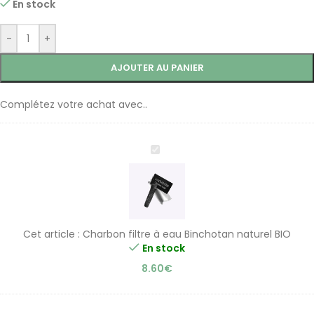
En stock
-
+
AJOUTER AU PANIER
Complétez votre achat avec..
Charbon
filtre
à
eau
Binchotan
naturel
Cet article :
Charbon filtre à eau Binchotan naturel BIO
BIO
En stock
8.60
€