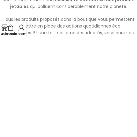
jetables
qui polluent considérablement notre planète.
Tous les produits proposés dans la boutique vous permettent
de mettre en place des actions quotidiennes éco-
responsables. Et une fois nos produits adoptés, vous aurez du
outique
Panier
Mon compte
mal à vous en séparer !
Boutique de produits éco-responsables et zéro déchet.
ESPACE CLIENTS
BLOG
Mon compte
Suivre ma commande
Contact / FAQ