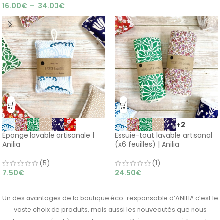
16.00
€
–
34.00
€
+2
Éponge lavable artisanale |
Essuie-tout lavable artisanal
Anilia
(x6 feuilles) | Anilia
(5)
(1)
7.50
€
24.50
€
Un des avantages de la boutique éco-responsable d’ANILIA c’est le
vaste choix de produits, mais aussi les nouveautés que nous