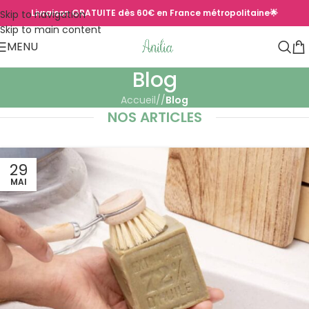
Livraison GRATUITE dès 60€ en France métropolitaine🌟
Skip to navigation
Skip to main content
MENU
Blog
Accueil
/
Blog
NOS ARTICLES
29
MAI