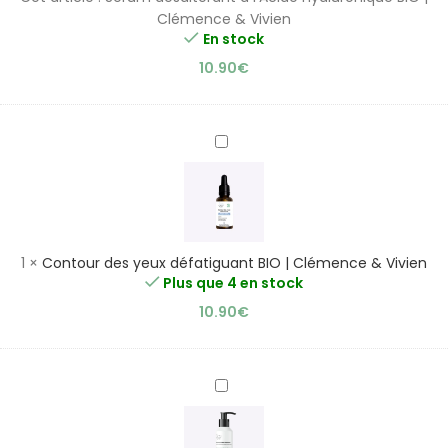
|
Clémence & Vivien
Clémence
En stock
&
10.90
€
Vivien
Contour
des
yeux
défatiguant
BIO
|
1
×
Contour des yeux défatiguant BIO | Clémence & Vivien
Clémence
Plus que 4 en stock
&
10.90
€
Vivien
Gel
Nettoyant
Purifiant