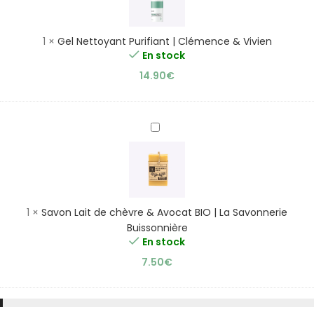
|
Clémence
&
1
×
Gel Nettoyant Purifiant | Clémence & Vivien
Vivien
En stock
14.90
€
Savon
Lait
de
chèvre
&
Avocat
1
×
Savon Lait de chèvre & Avocat BIO | La Savonnerie
BIO
Buissonnière
|
En stock
La
7.50
€
Savonnerie
Buissonnière