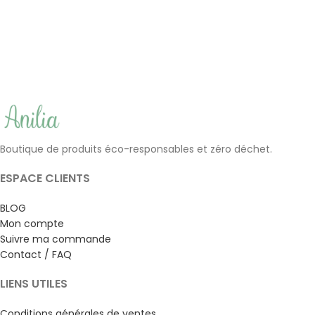
corps | Maître Savonitto
défatiguant BIO | Clémence
& Vivien
(1)
(2)
4.50
€
10.90
€
Boutique de produits éco-responsables et zéro déchet.
ESPACE CLIENTS
BLOG
Mon compte
Suivre ma commande
Contact / FAQ
LIENS UTILES
Conditions générales de ventes