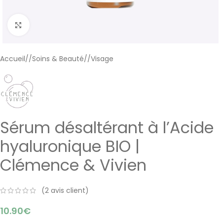
Cliquer pour agrandir
Accueil
/
Soins & Beauté
/
Visage
Sérum désaltérant à l’Acide
hyaluronique BIO |
Clémence & Vivien
(
2
avis client)
10.90
€