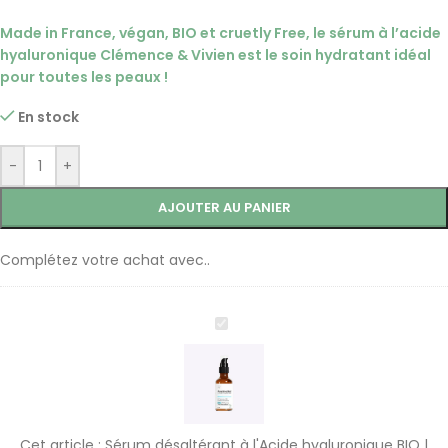
Made in France, végan, BIO et cruetly Free, le sérum à l’acide
hyaluronique Clémence & Vivien est le soin hydratant idéal
pour toutes les peaux !
En stock
-
+
AJOUTER AU PANIER
Complétez votre achat avec..
Sérum
désaltérant
à
l'Acide
hyaluronique
BIO
Cet article :
Sérum désaltérant à l'Acide hyaluronique BIO |