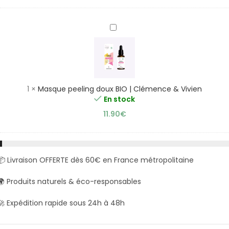
Masque
peeling
doux
BIO
|
Clémence
1
×
Masque peeling doux BIO | Clémence & Vivien
&
En stock
Vivien
11.90
€
📦 Livraison OFFERTE dès 60€ en France métropolitaine
🌍 Produits naturels & éco-responsables
🚀 Expédition rapide sous 24h à 48h