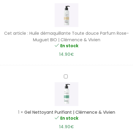
démaquillante
Toute
douce
Parfum
Rose-
Cet article :
Huile démaquillante Toute douce Parfum Rose-
Muguet
Muguet BIO | Clémence & Vivien
BIO
En stock
|
14.90
€
Clémence
&
Vivien
Gel
Nettoyant
Purifiant
|
Clémence
&
1
×
Gel Nettoyant Purifiant | Clémence & Vivien
Vivien
En stock
14.90
€