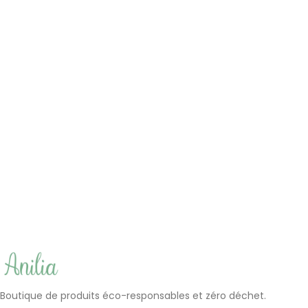
+3
Coton-tige lavable
Fleur de douche lavable en
(classique/maquillage/bébé)
bambou | Anilia
| LastSwab
(6)
(5)
8.50
€
10.90
€
Boutique de produits éco-responsables et zéro déchet.