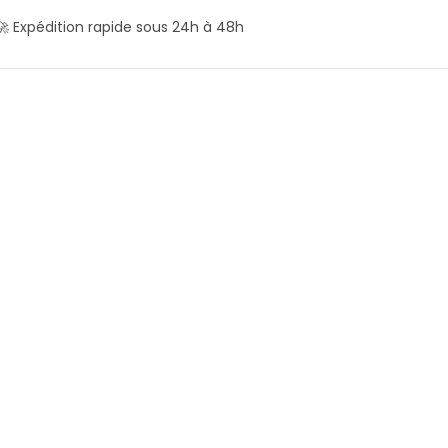
🚀 Expédition rapide sous 24h à 48h
+3
Coton-tige lavable
Fleur de douche lavable en
(classique/maquillage/bébé)
bambou | Anilia
| LastSwab
(6)