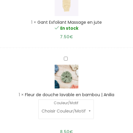
en
jute
1
×
Gant Exfoliant Massage en jute
En stock
7.50
€
Fleur
de
douche
lavable
en
bambou
1
×
Fleur de douche lavable en bambou | Anilia
|
Couleur/Motif
Anilia
8.50
€