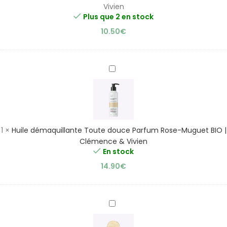
Clémence
Vivien
&
Plus que 2 en stock
Vivien
10.50
€
Huile
démaquillante
Toute
douce
Parfum
Rose-
1
×
Huile démaquillante Toute douce Parfum Rose-Muguet BIO |
Muguet
Clémence & Vivien
BIO
En stock
|
14.90
€
Clémence
&
Vivien
Gant
Exfoliant
Massage