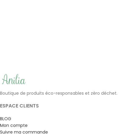
+3
Coton-tige lavable
Fleur de douche lavable en
(classique/maquillage/bébé)
bambou | Anilia
| LastSwab
(6)
(5)
8.50
€
10.90
€
Boutique de produits éco-responsables et zéro déchet.
ESPACE CLIENTS
BLOG
Mon compte
Suivre ma commande