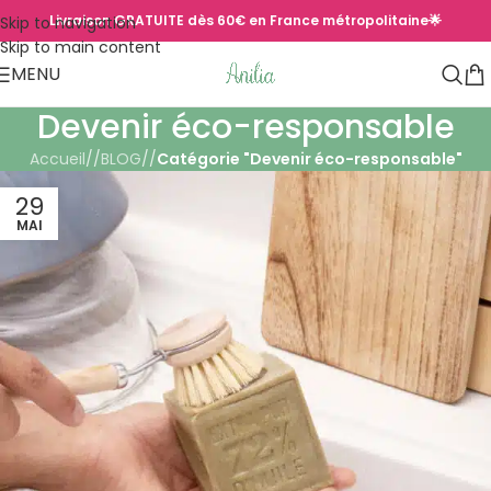
Livraison GRATUITE dès 60€ en France métropolitaine🌟
Skip to navigation
Skip to main content
MENU
Devenir éco-responsable
Accueil
/
BLOG
/
Catégorie "Devenir éco-responsable"
29
MAI