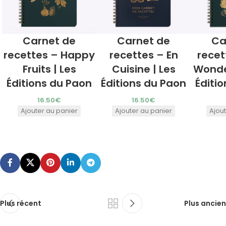
Carnet de
Carnet de
Ca
recettes – Happy
recettes – En
recet
Fruits | Les
Cuisine | Les
Wonde
Éditions du Paon
Éditions du Paon
Éditi
16.50
€
16.50
€
Ajouter au panier
Ajouter au panier
Ajou
Plus récent
Plus ancien