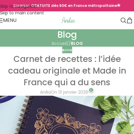
Livraison GRATUITE dès 60€ en France métropolitaine🌟
Skip to navigation
Skip to main content
MENU
Blog
Accueil
/
BLOG
BLOG
Carnet de recettes : l’idée
cadeau originale et Made in
France qui a du sens
0
Anilia
On 13 janvier 2026