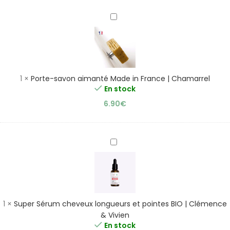
Porte-
savon
aimanté
Made
in
France
1
×
Porte-savon aimanté Made in France | Chamarrel
|
En stock
Chamarrel
6.90
€
Super
Sérum
cheveux
longueurs
et
pointes
1
×
Super Sérum cheveux longueurs et pointes BIO | Clémence
BIO
& Vivien
|
En stock