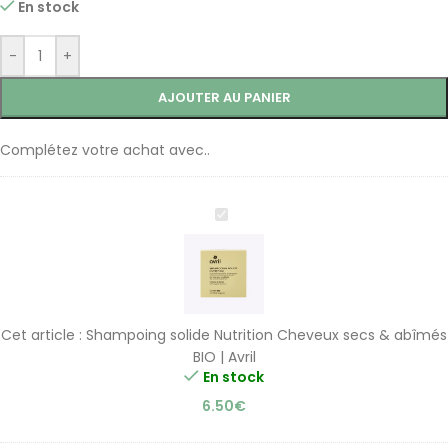
En stock
-
+
AJOUTER AU PANIER
Complétez votre achat avec..
Shampoing
solide
Nutrition
Cheveux
secs
&
Cet article :
Shampoing solide Nutrition Cheveux secs & abîmés
abîmés
BIO | Avril
BIO
En stock
|
6.50
€
Avril