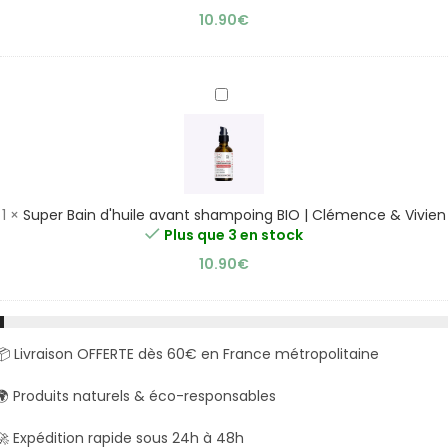
Clémence
10.90
€
&
Vivien
Super
Bain
d'huile
avant
shampoing
BIO
1
×
Super Bain d'huile avant shampoing BIO | Clémence & Vivien
|
Plus que 3 en stock
Clémence
10.90
€
&
Vivien
📦 Livraison OFFERTE dès 60€ en France métropolitaine
🌍 Produits naturels & éco-responsables
🚀 Expédition rapide sous 24h à 48h