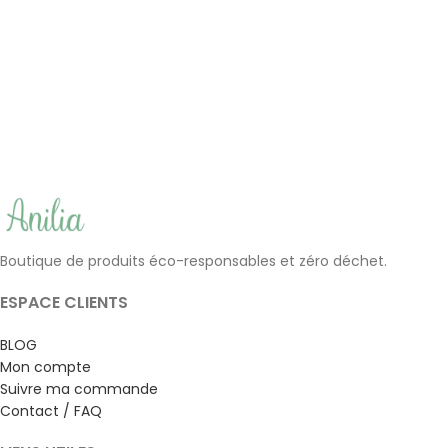
Jojoba BIO | La Savonnerie
Ylang-Ylang BIO | La
Buissonnière
Savonnerie Buissonnière
(6)
(5)
7.50
€
7.50
€
Boutique de produits éco-responsables et zéro déchet.
ESPACE CLIENTS
BLOG
Mon compte
Suivre ma commande
Contact / FAQ