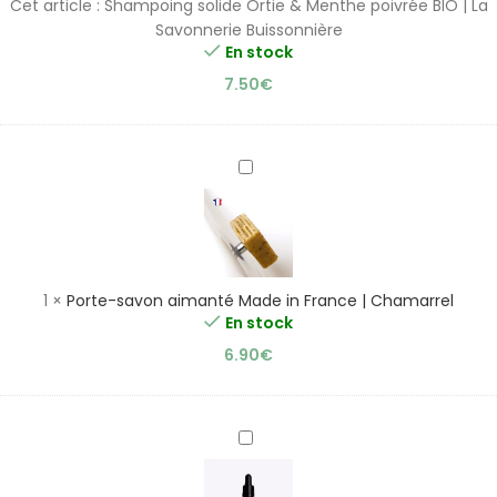
Cet article :
Shampoing solide Ortie & Menthe poivrée BIO | La
BIO
Savonnerie Buissonnière
|
En stock
La
7.50
€
Savonnerie
Buissonnière
Porte-
savon
aimanté
Made
in
France
1
×
Porte-savon aimanté Made in France | Chamarrel
|
En stock
Chamarrel
6.90
€
Super
Sérum
cheveux