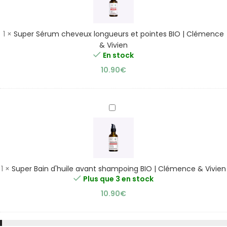
longueurs
et
pointes
1
×
Super Sérum cheveux longueurs et pointes BIO | Clémence
BIO
& Vivien
|
En stock
Clémence
10.90
€
&
Vivien
Super
Bain
d'huile
avant
shampoing
BIO
1
×
Super Bain d'huile avant shampoing BIO | Clémence & Vivien
|
Plus que 3 en stock
Clémence
10.90
€
&
Vivien