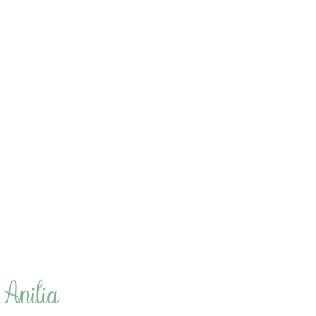
Carte – Meilleure maman du
Carte – L’amour est une
monde (rose) | Les Éditions
chance | Les Éditions du Paon
du Paon
(1)
(4)
3.50
€
3.50
€